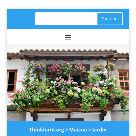
Thinkhard.org
>
Maison
>
Jardin