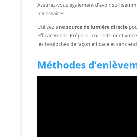
Assurez-vous également d’avoir suffisammen
nécessaires.
Utilisez
une source de lumière directe
pour
efficacement. Préparer correctement votre 
les bouloches de façon efficace et sans 
Méthodes d’enlèvem