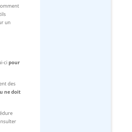
r comment
ils
ur un
i-ci
pour
ent des
u ne doit
cédure
onsulter