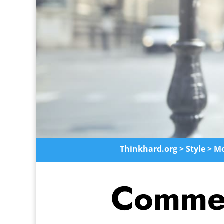
Thinkhard.org
>
Style
>
M
Commen