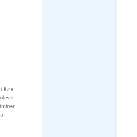
t être
enlever
liminer
our