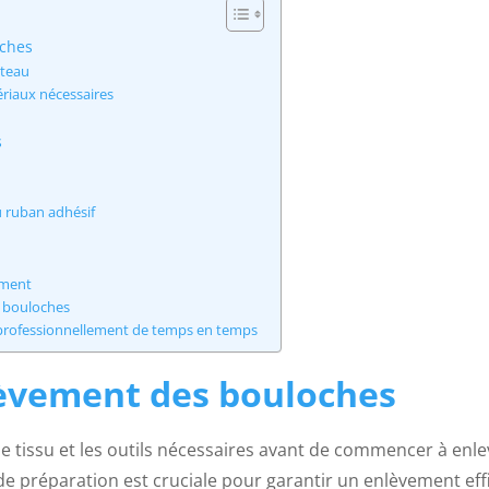
oches
nteau
ériaux nécessaires
l
s
u ruban adhésif
ement
s bouloches
 professionnellement de temps en temps
lèvement des bouloches
e tissu et les outils nécessaires avant de commencer à enle
e préparation est cruciale pour garantir un enlèvement eff