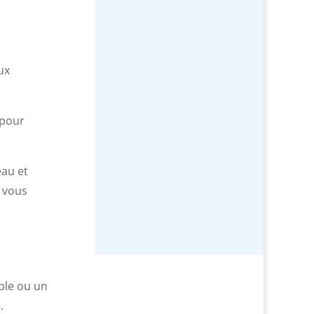
ux
 pour
eau et
, vous
able ou un
.